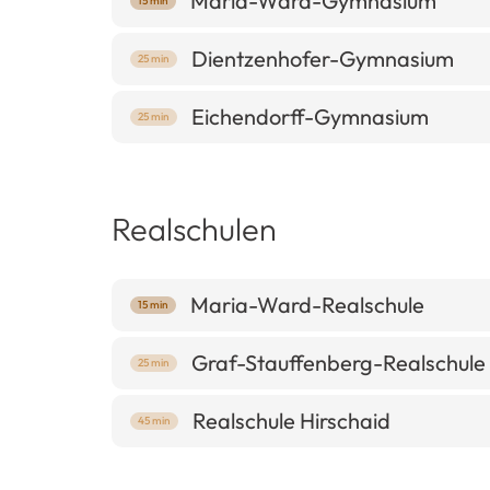
Maria-Ward-Gymnasium
15 min
Dientzenhofer-Gymnasium
25 min
Eichendorff-Gymnasium
25 min
Realschulen
Maria-Ward-Realschule
15 min
Graf-Stauffenberg-Realschule
25 min
Realschule Hirschaid
45 min