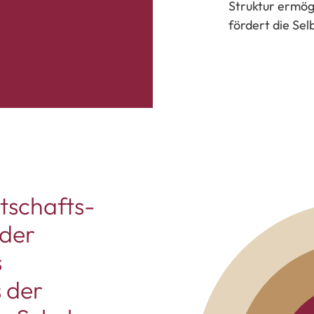
Struktur ermög
fördert die Sel
tschafts-
oder
s
 der