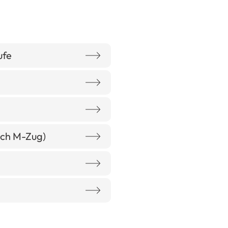
ufe
uch M-Zug)