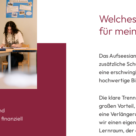
Welches 
für mei
Das Aufseesian
zusätzliche Sch
eine erschwingl
hochwertige Bi
Die klare Trenn
großen Vorteil,
nd
eine Verlängeru
finanziell
wir einen eige
Lernraum, der a