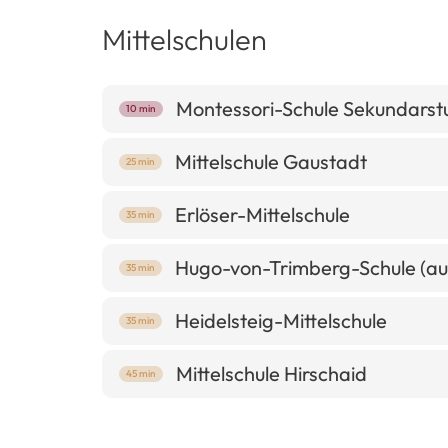
Mittelschulen
Montessori-Schule Sekundarst
10 min
Mittelschule Gaustadt
25 min
Erlöser-Mittelschule
35 min
Hugo-von-Trimberg-Schule (a
35 min
Heidelsteig-Mittelschule
35 min
Mittelschule Hirschaid
45 min